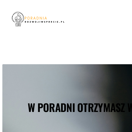
Przejdź
do
treści
W PORADNI OTRZYMASZ W