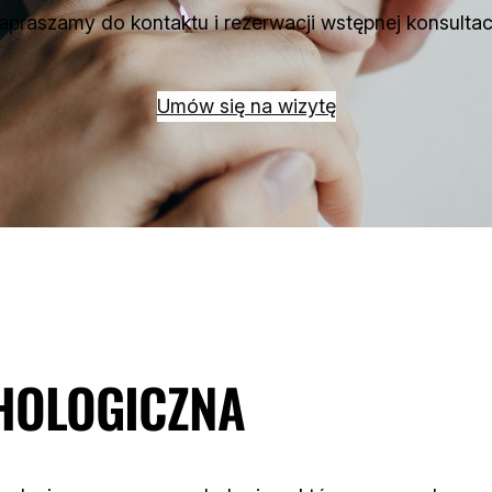
apraszamy do kontaktu i rezerwacji wstępnej konsultacj
Umów się na wizytę
HOLOGICZNA