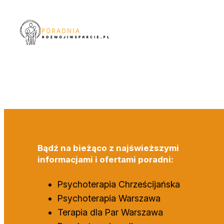
Przejdź
do
treści
Bądź na bieżąco z najświeższymi
informacjami i ofertami poradni:
Psychoterapia Chrześcijańska
Psychoterapia Warszawa
Terapia dla Par Warszawa